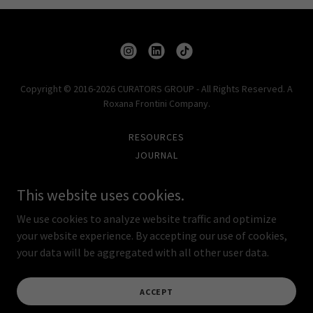
Copyright © 2016-2026 CURATORS GROUP - All Rights Reserved. A
Roxana Frontini Company.
RESOURCES
JOURNAL
PRIVATE
This website uses cookies.
PRIVACY POLICY
TERMS AND CONDITIONS
We use cookies to analyze website traffic and optimize
CONTACT
your website experience. By accepting our use of cookies,
your data will be aggregated with all other user data.
Powered by CURATORS
ACCEPT