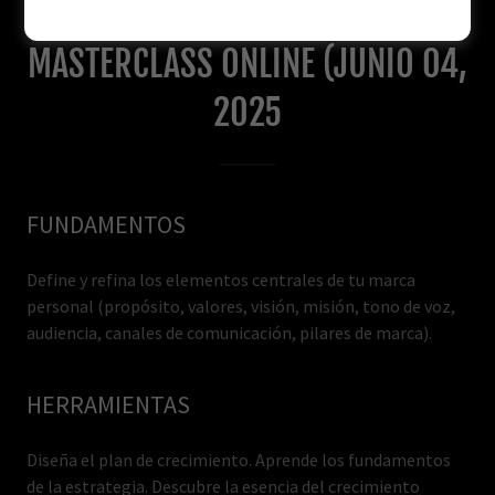
"ELEVA TU MARCA PERSONAL"
MASTERCLASS ONLINE (JUNIO 04,
2025
FUNDAMENTOS
Define y refina los elementos centrales de tu marca
personal (propósito, valores, visión, misión, tono de voz,
audiencia, canales de comunicación, pilares de marca).
HERRAMIENTAS
Diseña el plan de crecimiento. Aprende los fundamentos
de la estrategia. Descubre la esencia del crecimiento